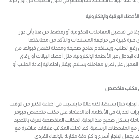
له دقة البيانات المدخلة، مما يسهم في قبول الطلبات من أول مرة.
طاء الورقية والإلكترونية
وعًا في تعطيل المعاملات الحكومية أو رفضها. من هنا يأتي دور
برة كبيرة في مراجعة المستندات والتأكد من مطابقتها
بل رفع الطلب، ويستخدم نماذج صحيحة ومحدثة تضمن قبولها من
إدخال عبر الأنظمة الإلكترونية، مثل أخطاء البيانات أو إرفاق
عميل على تمرير معاملته بسلام، ويقلل احتمالية إعادة الطلب أو
على مكتب متخصص
اية خيارًا بسيطًا، لكنه غالبًا ما يتسبب في إضاعة الكثير من الوقت
رات الحديثة في الأنظمة. أما الاعتماد على مكتب متخصص فيوفر
ملة بشكل صحيح منذ البداية. المكاتب المتخصصة تعرف بالتحديد
ل مع الملاحظات الرسمية. كما تملك المكاتب علاقات مباشرة مع
ا يجعل الإنجاز أسرع وأكثر دقة مقارنة بالإنهاء الفردي.