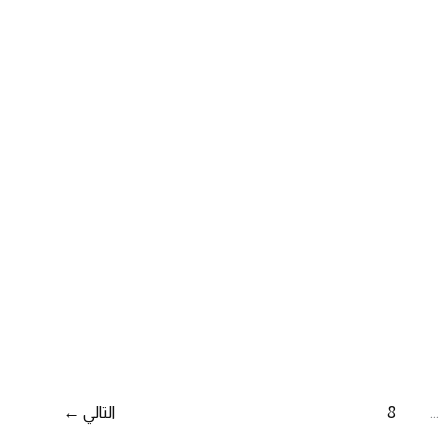
…
8
التالي
←