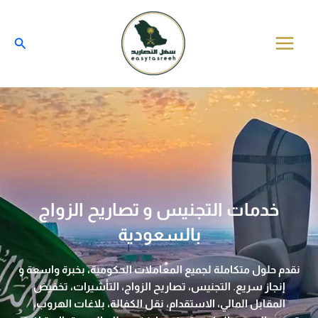
خطي
لى
البحث
لمحتوى
خدمات التجنيس و تصاريح الزواج
بالسعودية
نقدم حلول متكاملة لجميع المعاملات الحكومية، بخبرة واسعة و
إنجاز سريع. التجنيس، تصاريح الزواج، التأشيرات، تخفيض
المقابل المالي، الاستقدام، نقل الكفالة، بلاغات الهروب،