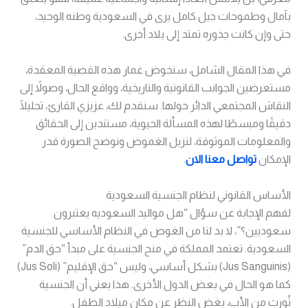
بآمال وطموحات جيل كامل يرى في السعودية وطنه الوحيد،
حتى وإن كانت جذوره تمتد إلى بلاد أخرى.
في هذا المقال الشامل، سنخوض غمار هذه القضية المعقدة،
مستعرضين الجوانب القانونية والتاريخية، وواقع الحال، وصولاً إلى
النقاش المجتمعي الدائر حولها. سنقدم لك، عزيزي القارئ، تحليلًا
دقيقًا ومبسطًا لهذه المسألة الحيوية، مستندين إلى الحقائق
والمعلومات الموثوقة، لنزيل الغموض ونوضح الصورة قدر
الإمكان
تواصل معنا الان
.
الأساس القانوني لنظام الجنسية السعودية
لفهم الإجابة عن سؤال “هل مواليد السعوديه يعتبرون
سعوديين؟”، لا بد لنا من الغوص في النظام الأساسي للجنسية
السعودية. تعتمد المملكة في منح الجنسية على مبدأ “حق الدم”
(Jus Sanguinis) بشكل أساسي، وليس “حق الإقليم” (Jus Soli)
كما هو الحال في بعض الدول الأخرى. هذا يعني أن الجنسية
تُورث من الأب، بغض النظر عن مكان ميلاد الطفل.