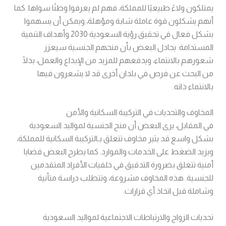
يمتلكون ولاءً طبيعيًا للمملكة، فهم لم يعرفوا وطنًا سواها. كما
أنهم يشكلون قوة عاملة شابة ومؤهلة، ويمكن أن يسهموا
بشكل فعال في تحقيق رؤية السعودية 2030 وأهداف التنمية
المستدامة. يجادل البعض بأن منحهم الجنسية سيعزز
شعورهم بالانتماء، ويدفعهم للمزيد من الإبداع والعمل، بدلًا
من البحث عن فرص في بلدان أخرى قد لا يشعرون فيها
بالانتماء ذاته.
المخاوف والتحديات في التركيبة السكانية والأمن
في المقابل، يرى البعض أن منح الجنسية لمواليد السعودية
بشكل واسع قد يثير مخاوف تتعلق بـالتركيبة السكانية للمملكة،
ويزيد الضغط على الخدمات والموارد. كما يطرح البعض قضايا
أمنية تتعلق بضرورة التدقيق في خلفيات الأفراد المتقدمين
للجنسية. هذه المخاوف مشروعة، وتتطلب دراسة متأنية
وشاملة قبل اتخاذ أي قرارات.
تحديات الزواج والارتباطات الاجتماعية لمواليد السعودية