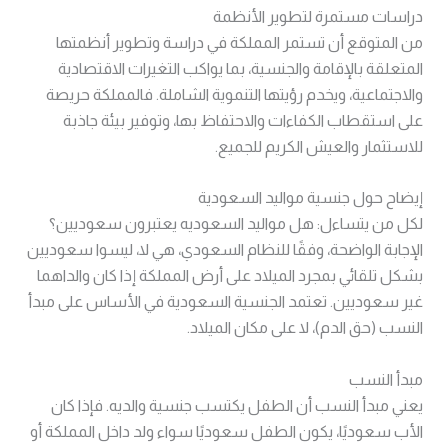
دراسات مستمرة لتطوير الأنظمة
من المتوقع أن تستمر المملكة في دراسة وتطوير أنظمتها
المتعلقة بالإقامة والجنسية، بما يواكب التغيرات الاقتصادية
والاجتماعية، ويخدم رؤيتها التنموية الشاملة. فالمملكة حريصة
على استقطاب الكفاءات والاحتفاظ بها، وتوفير بيئة جاذبة
للاستثمار والعيش الكريم للجميع.
إيضاح حول جنسية مواليد السعودية
لكل من يتساءل: هل مواليد السعوديه يعتبرون سعوديين؟
الإجابة الواضحة، وفقًا للنظام السعودي، هي لا، ليسوا سعوديين
بشكل تلقائي بمجرد الميلاد على أرض المملكة إذا كان والداهما
غير سعوديين. تعتمد الجنسية السعودية في الأساس على مبدأ
النسب (حق الدم)، لا على مكان الميلاد.
مبدأ النسب
يعني مبدأ النسب أن الطفل يكتسب جنسية والديه. فإذا كان
الأب سعوديًا، يكون الطفل سعوديًا سواء ولد داخل المملكة أو