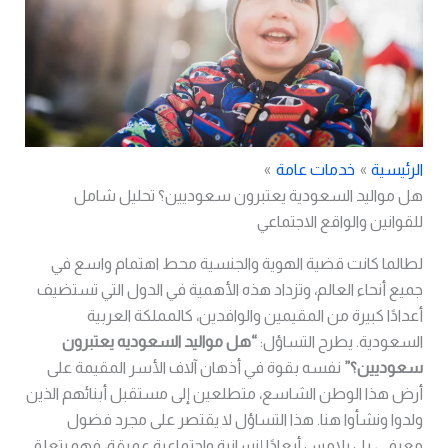
الرئيسية
خدمات عامة
هل مواليد السعودية يعتبرون سعوديين؟ تحليل شامل
للقوانين والواقع الاجتماعي
لطالما كانت قضية
الهوية والجنسية
محط اهتمام واسع في
جميع أنحاء العالم، وتزداد هذه الأهمية في الدول التي تستضيف
أعدادًا كبيرة من المقيمين والوافدين، كالمملكة العربية
السعودية. يطرح التساؤل:
“هل مواليد السعوديه يعتبرون
سعوديين؟”
نفسه بقوة في أذهان آلاف الأسر المقيمة على
أرض هذا الوطن الشاسع، متطلعين إلى مستقبل أبنائهم الذين
ولدوا ونشأوا هنا. هذا التساؤل لا يقتصر على مجرد فضول
معرفي، بل يلامس أبعادًا إنسانية واجتماعية عميقة، فهو يتعلق