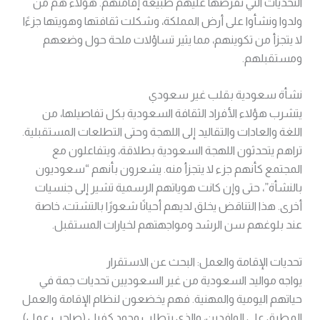
التحديات التي تفرضها عليهم طبيعة إقامتهم. هؤلاء هم من
ولدوا ونشأوا على أرض المملكة، وشكلت ثقافتها وهويتها جزءًا
لا يتجزأ من تكوينهم، مما يثير تساؤلات ملحة حول وضعهم
ومستقبلهم.
نشأة سعودية بقلب غير سعودي
يتشرب هؤلاء الأفراد الثقافة السعودية بكل تفاصيلها، من
اللغة والعادات والتقاليد إلى اللهجة وحتى التطلعات المستقبلية.
تراهم يتحدثون اللهجة السعودية بطلاقة، ويتفاعلون مع
المجتمع كأنهم جزء لا يتجزأ منه. يشعرون بأنهم “سعوديون
بالنشأة”، حتى وإن كانت هوياتهم الرسمية تشير إلى جنسيات
أخرى. هذا التناقض يخلق لديهم أحيانًا شعورًا بالتشتت، خاصة
عند بلوغهم سن الرشد ومواجهتهم لخيارات المستقبل.
تحديات الإقامة والعمل: البحث عن الاستقرار
يواجه مواليد السعودية من غير السعوديين تحديات جمة في
حياتهم اليومية والمهنية. فهم يخضعون لنظام الإقامة والعمل
المطبق على الوافدين، والذي يتطلب وجود كفيل (صاحب عمل)