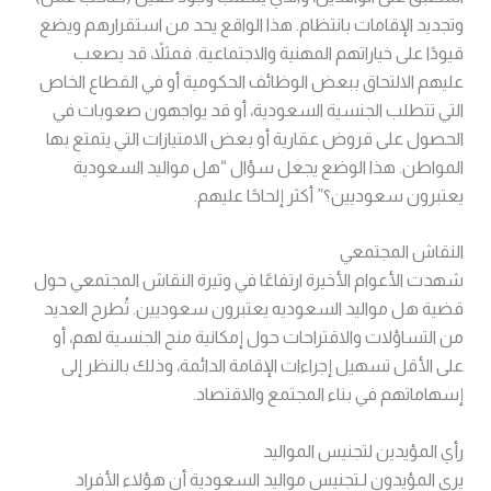
وتجديد الإقامات بانتظام. هذا الواقع يحد من استقرارهم ويضع
قيودًا على خياراتهم المهنية والاجتماعية. فمثلاً، قد يصعب
عليهم الالتحاق ببعض الوظائف الحكومية أو في القطاع الخاص
التي تتطلب الجنسية السعودية، أو قد يواجهون صعوبات في
الحصول على قروض عقارية أو بعض الامتيازات التي يتمتع بها
المواطن. هذا الوضع يجعل سؤال “هل مواليد السعودية
يعتبرون سعوديين؟” أكثر إلحاحًا عليهم.
النقاش المجتمعي
شهدت الأعوام الأخيرة ارتفاعًا في وتيرة النقاش المجتمعي حول
قضية هل مواليد السعوديه يعتبرون سعوديين. تُطرح العديد
من التساؤلات والاقتراحات حول إمكانية منح الجنسية لهم، أو
على الأقل تسهيل إجراءات الإقامة الدائمة، وذلك بالنظر إلى
إسهاماتهم في بناء المجتمع والاقتصاد.
رأي المؤيدين لتجنيس المواليد
يرى المؤيدون لـتجنيس مواليد السعودية أن هؤلاء الأفراد