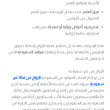
الأسرة، وتوافق العمر.
فرق العمر:
تحدد بعض الإرشادات فرق العمر
المقبول بين الزوجين.
عدم وجود أمراض وراثية أو معدية:
يتم طلب
فحوصات طبية إلزامية.
هذه الإجراءات تهدف إلى تنظيم عملية الزواج وحماية حقوق
الطرفين، ولكنها قد تمثل تحديًا إضافيًا لـ
مواليد السعودية
الذين
لا يحملون الجنسية.
الزواج من غير سعودية
حتى لو اختار الشاب المولود في السعودية
الزواج من فتاة غير
سعودية
، سواء كانت من جنسيته الأصلية أو من جنسية أخرى
مقيمة في المملكة، فإن التحدي المتعلق بالهوية يظل قائمًا.
فأبناؤهم سيتبعون جنسية الأب، وسيكونون أيضًا من مواليد
السعودية غير السعوديين، وستتكرر معهم نفس الدورة من
التحديات المتعلقة بالإقامة والعمل والهوية. هذا يجعل