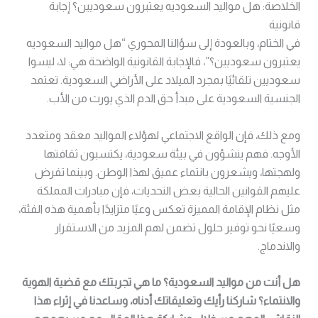
الخلاصة: هل مواليد السعوديه يعتبرون سعوديين؟ إجابة
قانونية
في الختام، وبالعودة إلى سؤالنا المحوري “هل مواليد السعوديه
يعتبرون سعوديين؟”، فالإجابة القانونية الواضحة هي: لا، ليسوا
سعوديين تلقائيًا بمجرد الميلاد على الأراضي السعودية. تعتمد
الجنسية السعودية على مبدأ حق الدم الذي يورث من الأب.
ومع ذلك، فإن الواقع الاجتماعي لهؤلاء المواليد معقد ومتعدد
الأوجه. فهم ينشؤون في بيئة سعودية، يكتسبون ثقافتها
ولهجتها، ويشعرون بانتماء عميق لهذا الوطن. وبينما تفرض
عليهم القوانين الحالية بعض التحديات، فإن مبادرات المملكة
مثل نظام الإقامة المميزة تعكس وعيًا متزايدًا بأهمية هذه الفئة،
وسعيًا نحو توفير حلول تضمن لهم المزيد من الاستقرار
والاندماج.
هل أنت من مواليد السعودية؟ ما هي تجربتك مع قضية الهوية
والانتماء؟ شاركنا رأيك وتعليقاتك أدناه، وساعدنا في إثراء هذا