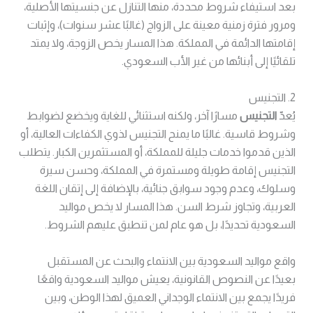
بعد استيفاء شروط محددة، منها التنازل عن جنسيتها الأصلية،
ومرور فترة زمنية معينة على الزواج (غالبًا عشر سنوات)، وإثبات
إقامتها الدائمة في المملكة. هذا المسار يخص الزوجة، ولا يمتد
تلقائيًا إلى أبنائها من غير الأب السعودي.
2. التجنيس
يُعدّ
التجنيس
مسارًا آخر، ولكنه استثنائي للغاية ويخضع لضوابط
وشروط قاسية. غالبًا ما يمنح التجنيس لذوي الكفاءات العالية، أو
الذين قدموا خدمات جليلة للمملكة، أو المستثمرين الكبار. يتطلب
التجنيس إقامة طويلة ومستمرة في المملكة، وحسن سيرة
وسلوك، وعدم وجود سوابق جنائية، بالإضافة إلى إتقان اللغة
العربية، وتجاوز شرط السن. هذا المسار لا يخص مواليد
السعودية تحديدًا، بل هو عام لمن تنطبق عليهم الشروط.
واقع مواليد السعودية بين الانتماء والبحث عن المستقبل
بعيدًا عن النصوص القانونية، يعيش مواليد السعودية واقعًا
فريدًا يجمع بين الانتماء الوجداني العميق لهذا الوطن، وبين