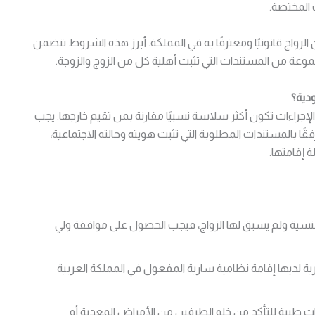
 المختصة.
زواج قانونيًا ومعترفًا به في المملكة. أبرز هذه الشروط تتضمن
عة من المستندات التي تثبت أهلية كل من الزوج والزوجة.
دية؟
لإجراءات تكون أكثر سلاسة نسبيًا مقارنة بمن تقيم خارجها. يجب
 بالمستندات المطلوبة التي تثبت هويته وحالته الاجتماعية،
 إقامتها.
جنسية ولم يسبق لها الزواج، فيجب الحصول على موافقة ولي
ة لديها إقامة نظامية سارية المفعول في المملكة العربية
ت طبية للتأكد من خلو الطرفين من الأمراض المعدية أو