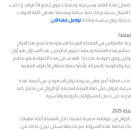
ا لضمان صحة العقد وشرعيته، وحفظ حقوق جميع الأطراف. إذا كنت
ا المقال سيقدم لك دليلًا شاملًا ومفصلًا، يغطي كافة الجوانب
لك رحلة زواج سلسة وناجحة
تواصل معنا الان
.
لعامة؟
فالقوانين في المملكة العربية السعودية لا تمنع هذا الزواج
ظيم هذه العملية وحماية حقوق الطرفين. هذا التساؤل هو أول
نعم، ولكن وفق ضوابط محددة”. الهدف من هذه الضوابط هو تنظيم
ة والقانونية بالمملكة، وأيضًا حماية مصالح الأطراف المعنية.
تحت مظلة أعم، وهي شروط زواج السعودي من أجنبية. هذه
ية للزواج، مثل صلة القرابة المحرمة، أو الزواج من محارم. كما
درته على تحمل المسؤوليات الزوجية والأسرية.
2025
ي الزواج من مواطنة مصرية مقيمة داخل المملكة أيضًا، فهناك
يك اتباعها. هذه الشروط يتم تحديثها بشكل دوري، لذلك من