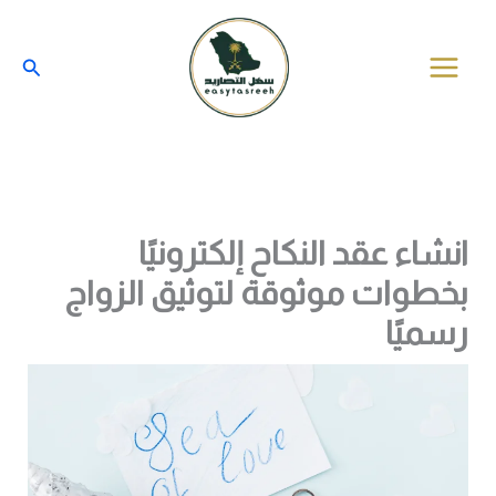
خطي
لى
البحث
لمحتوى
انشاء عقد النكاح إلكترونيًا
بخطوات موثوقة لتوثيق الزواج
رسميًا