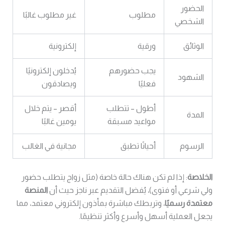
الحضور
مطلوب
غير مطلوب غالبًا
الشخصي
الوثائق
ورقية
إلكترونية
يجب حضورهم
يُدخلون إلكترونيًا
الشهود
فعليًا
ويصادقون
أطول – تتطلب
أقصر – يتم خلال
المدة
مواعيد مسبقة
يومين غالبًا
الرسوم
أحيانًا تطبق
مجانية في الغالب
الخلاصة
: إذا لم تكن هناك حالة خاصة (مثل زواج يتطلب حضور
ولي شرعي أو فتوى)، يُفضل التقديم عبر ناجز حيث أن
المنصة
معتمدة رسميًا
، وتربطك مباشرة بمأذون إلكتروني معتمد، مما
يجعل العملية أسهل وأسرع وأكثر تنظيمًا.