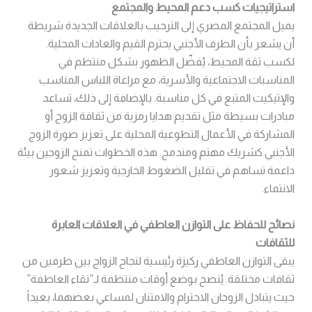
استراتيجيات كسب دعم المحيط والمجتمع
يميل المجتمع المصري إلى الترحيب بالعلاقات الجديدة شريطة
أن يشعر بأن الطرف الأجنبي يحترم القيم والعادات المحلية.
لكسب ثقة المحيط، يُفضّل الظهور بشكل منتظم في
المناسبات الاجتماعية والأسرية، مع مراعاة اللباس المناسب
والإتيكيت المتبع في كل مناسبة. بالإضافة إلى ذلك، تساعد
مبادرات بسيطة مثل تقديم هدايا رمزية من ثقافة الزوج أو
المشاركة في الأعمال التطوعية المحلية على تعزيز صورة الزوج
الأجنبي كشريك مهتم ومندمج. هذه الخطوات تمنح الزوجين بيئة
داعمة تساهم في تقليل الضغوط الخارجية وتعزيز شعور
الانتماء.
نصائح للحفاظ على التوازن العاطفي في العلاقات العابرة
للثقافات
يبقى التوازن العاطفي ركيزة رئيسية لنجاح الزواج بين طرفين من
ثقافات مختلفة. يُنصح بوضع أوقات منتظمة لـ”نقاء العاطفة”
حيث يتبادل الزوجان الاحترام والامتنان لمساعي بعضهما، بعيداً