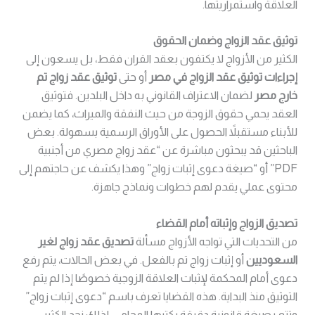
العلاقة واستمراريتها.
توثيق عقد الزواج وضمان الحقوق
الكثير من الأزواج لا يكتفون بعقد القران فقط، بل يسعون إلى
إجراءات توثيق عقد الزواج في مصر
أو حتى
توثيق عقد زواج تم
خارج مصر
لضمان الاعتراف القانوني به داخل البلدين. فتوثيق
العقد يحمي حقوق الزوجة من حيث النفقة والميراث، كما يضمن
للأبناء مستقبلاً الحصول على الأوراق الرسمية بسهولة. بعض
الباحثين قد يبحثون مباشرة عن “عقد زواج مصري من أجنبية
PDF” أو “صيغة دعوى إثبات زواج” وهذا يكشف عن حاجتهم إلى
محتوى عملي يقدم لهم خطوات ونماذج جاهزة.
تصديق الزواج وإثباته أمام القضاء
من التحديات التي تواجه الأزواج مسألة
تصديق عقد زواج لغير
السعوديين
أو إثبات زواج تم بالفعل. في بعض الحالات، يتم رفع
دعوى أمام المحكمة لإثبات العلاقة الزوجية خصوصًا إذا لم يتم
التوثيق منذ البداية. هذه القضايا تعرف باسم “دعوى إثبات زواج”
وتتم بصيغة قانونية دقيقة يكتبها المحامي. لذلك نجد الكثير