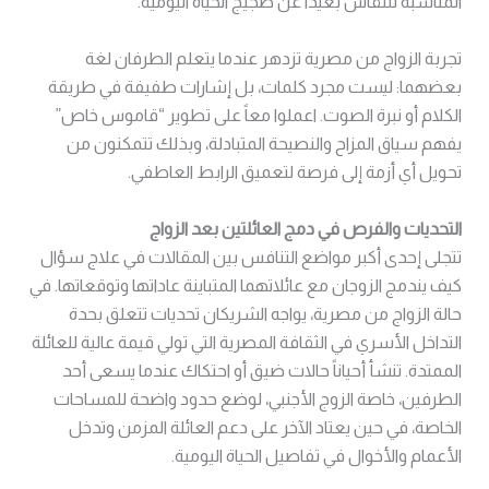
المناسبة للنقاش بعيداً عن ضجيج الحياة اليومية.
تجربة الزواج من مصرية تزدهر عندما يتعلم الطرفان لغة
بعضهما: ليست مجرد كلمات، بل إشارات طفيفة في طريقة
الكلام أو نبرة الصوت. اعملوا معاً على تطوير “قاموس خاص”
يفهم سياق المزاح والنصيحة المتبادلة، وبذلك تتمكنون من
تحويل أي أزمة إلى فرصة لتعميق الرابط العاطفي.
التحديات والفرص في دمج العائلتين بعد الزواج
تتجلى إحدى أكبر مواضع التنافس بين المقالات في علاج سؤال
كيف يندمج الزوجان مع عائلاتهما المتباينة عاداتها وتوقعاتها. في
حالة الزواج من مصرية، يواجه الشريكان تحديات تتعلق بحدة
التداخل الأسري في الثقافة المصرية التي تولي قيمة عالية للعائلة
الممتدة. تنشأ أحياناً حالات ضيق أو احتكاك عندما يسعى أحد
الطرفين، خاصة الزوج الأجنبي، لوضع حدود واضحة للمساحات
الخاصة، في حين يعتاد الآخر على دعم العائلة المزمن وتدخل
الأعمام والأخوال في تفاصيل الحياة اليومية.