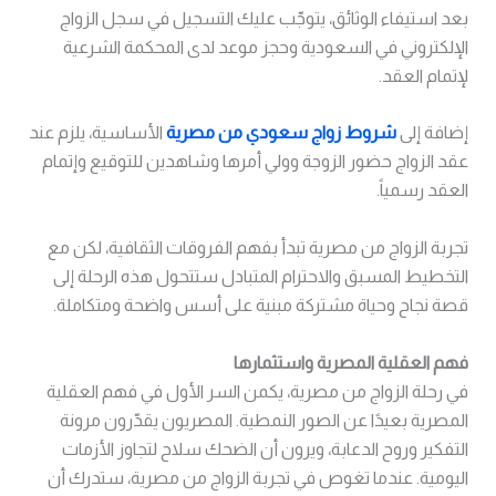
بعد استيفاء الوثائق، يتوجّب عليك التسجيل في سجل الزواج
الإلكتروني في السعودية وحجز موعد لدى المحكمة الشرعية
لإتمام العقد.
إضافة إلى
شروط زواج سعودي من مصرية
الأساسية، يلزم عند
عقد الزواج حضور الزوجة وولي أمرها وشاهدين للتوقيع وإتمام
العقد رسمياً.
تجربة الزواج من مصرية تبدأ بفهم الفروقات الثقافية، لكن مع
التخطيط المسبق والاحترام المتبادل ستتحول هذه الرحلة إلى
قصة نجاح وحياة مشتركة مبنية على أسس واضحة ومتكاملة.
فهم العقلية المصرية واستثمارها
في رحلة الزواج من مصرية، يكمن السر الأول في فهم العقلية
المصرية بعيدًا عن الصور النمطية. المصريون يقدّرون مرونة
التفكير وروح الدعابة، ويرون أن الضحك سلاح لتجاوز الأزمات
اليومية. عندما تغوص في تجربة الزواج من مصرية، ستدرك أن