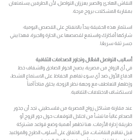
النقاش الهادئ والصبر يعززان التواصل، لأن الطرفين يستمتعان
بمقاربة المشكلات بروح مرحة.
استثمار هذه الحقيقة يبدأ بالانفتاح على القصص اليومية؛
شاركها أفكارك واستمع لقصصها عن الحارة والجيرة، فهذا يبني
جسر ثقة سريعًا.
أساليب التواصل الفعّال وتجاوز الصدامات الثقافية
في أي الزواج من مصرية، يصبح الحوار الصادق والشفاف خط
الدفاع الأول ضد أي سوء تفاهم. الحفاظ على الاستماع النشط،
وإظهار التعاطف مع وجهة نظر الزوجة، يخلق مناخاً آمناً
لاستكشاف الاختلافات الثقافية.
عند مقارنة مشاكل زواج المصرية من فلسطيني، تجد أن جذور
الصدام غالباً ما تنشأ من اختلال التوقعات حول دور الزوج أو
طريقة إدارة الأزمات. هنا تظهر أهمية وضع قواعد مشتركة
قبل تفاقم النقاشات، مثل الاتفاق على أسلوب الطرح والمواعيد