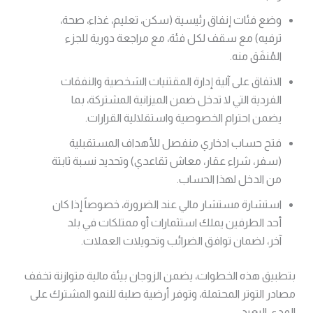
وضع فئات إنفاق رئيسية (سكن، تعليم، غذاء، صحة،
ترفيه) مع سقف لكل فئة، مع مراجعة دورية للجزء
المُنفَق منه.
الاتفاق على آلية إدارة المقتنيات الشخصية والنفقات
الفردية التي لا تدخل ضمن الميزانية المشتركة، بما
يضمن احترام الخصوصية واستقلالية القرارات.
فتح حساب ادخاري منفصل للأهداف المستقبلية
(سفر، شراء عقار، معاش تقاعدي) وتحديد نسبة ثابتة
من الدخل لهذا الحساب.
استشارة مستشار مالي عند الضرورة، خصوصاً إذا كان
أحد الطرفين يملك استثمارات أو ممتلكات في بلد
آخر، لضمان توافق الضرائب وتحويلات العملات.
بتطبيق هذه الخطوات، يضمن الزوجان بيئة مالية متوازنة تخفف
مصادر التوتر المحتملة، وتوفر أرضية صلبة للنمو المشترك على
المدى البعيد.