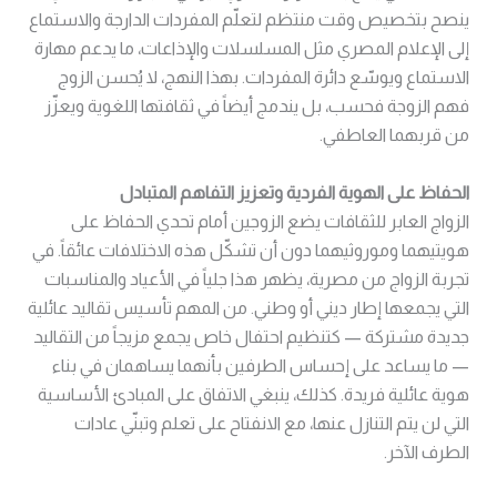
ينصح بتخصيص وقت منتظم لتعلّم المفردات الدارجة والاستماع
إلى الإعلام المصري مثل المسلسلات والإذاعات، ما يدعم مهارة
الاستماع ويوسّع دائرة المفردات. بهذا النهج، لا يُحسن الزوج
فهم الزوجة فحسب، بل يندمج أيضاً في ثقافتها اللغوية ويعزّز
من قربهما العاطفي.
الحفاظ على الهوية الفردية وتعزيز التفاهم المتبادل
الزواج العابر للثقافات يضع الزوجين أمام تحدي الحفاظ على
هويتيهما وموروثيهما دون أن تشكّل هذه الاختلافات عائقاً. في
تجربة الزواج من مصرية، يظهر هذا جلياً في الأعياد والمناسبات
التي يجمعها إطار ديني أو وطني. من المهم تأسيس تقاليد عائلية
جديدة مشتركة — كتنظيم احتفال خاص يجمع مزيجاً من التقاليد
— ما يساعد على إحساس الطرفين بأنهما يساهمان في بناء
هوية عائلية فريدة. كذلك، ينبغي الاتفاق على المبادئ الأساسية
التي لن يتم التنازل عنها، مع الانفتاح على تعلم وتبنّي عادات
الطرف الآخر.