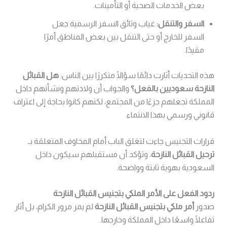
بعض الخدمات الصحية أو التأمينات.
السفر والتنقل:
غياب وثائق السفر الرسمية جعل
السفر للخارج أو حتى التنقل بين بعض المناطق أمرًا
مقيدًا.
هذه التحديات أثارت دائمًا سؤالًا متكررًا بين الناس:
هل القبائل
النازحة سعوديين بالفعل؟
والجواب أن ولادتهم ونشأتهم داخل
المملكة تجعلهم جزءًا من المجتمع، لكنهم كانوا بحاجة إلى اعتراف
قانوني ورسمي بهذا الانتماء.
قرارات التجنيس جاءت لتغلق الباب أمام المخاوف المتعلقة بـ
ترحيل القبائل النازحة
، وتؤكد أن مستقبلهم سيكون داخل
السعودية بهوية ثابتة وواضحة.
ردود الفعل على الأمر الملكي بتجنيس القبائل النازحة
صدور
أمر ملكي بتجنيس القبائل النازحة
لم يمر مرور الكرام، بل أثار
تفاعلًا واسعًا داخل المملكة وخارجها.