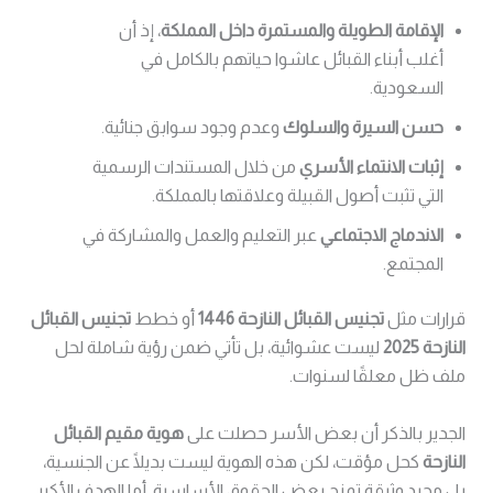
الإقامة الطويلة والمستمرة داخل المملكة
، إذ أن
أغلب أبناء القبائل عاشوا حياتهم بالكامل في
السعودية.
حسن السيرة والسلوك
وعدم وجود سوابق جنائية.
إثبات الانتماء الأسري
من خلال المستندات الرسمية
التي تثبت أصول القبيلة وعلاقتها بالمملكة.
الاندماج الاجتماعي
عبر التعليم والعمل والمشاركة في
المجتمع.
قرارات مثل
تجنيس القبائل النازحة 1446
أو خطط
تجنيس القبائل
النازحة 2025
ليست عشوائية، بل تأتي ضمن رؤية شاملة لحل
ملف ظل معلقًا لسنوات.
الجدير بالذكر أن بعض الأسر حصلت على
هوية مقيم القبائل
النازحة
كحل مؤقت، لكن هذه الهوية ليست بديلًا عن الجنسية،
بل مجرد وثيقة تمنح بعض الحقوق الأساسية. أما الهدف الأكبر