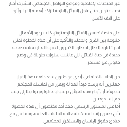
عبر المنصات الإعلامية ومواقع التواصل الاجتماعي، انتشرت أخبار
تحت عناوين مثل
عاجل القبائل النازحة
لتؤكد أهمية القرار وأثره
على آلاف الأسر.
على منصة
تجنيس القبائل النازحه تويتر
، كانت ردود الأفعال
متنوعة بين الفرح، والدعاء، والتأكيد على أن هذه الخطوة تمثل
انفراجًا تاريخيًا طال انتظاره. الكثيرون اعتبروا القرار بمثابة صفحة
جديدة في حياة القبائل التي عاشت سنوات طويلة في وضع
قانوني غير مستقر.
من الجانب الاجتماعي، أبدى مواطنون سعادتهم بهذا القرار
معتبرين أنه يرسخ مبدأ العدالة ويعزز من تماسك المجتمع،
خصوصًا أن أبناء هذه القبائل درسوا وعملوا وتربوا جنبًا إلى جنب
مع السعوديين.
أما على المستوى الرسمي، فقد أكد مختصون أن هذه الخطوة
تأتي ضمن رؤية المملكة لمعالجة الملفات العالقة، وتتماشى مع
مبادئ حقوق الإنسان والاستقرار المجتمعي.