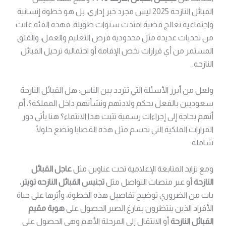
القبائل النازحة 2025 ليس مجرد خبر إداري، بل هو خطوة إنسانية
واجتماعية تعالج قضية امتدت سنوات طويلة. فهذه الفئة عانت
من تحديات عديدة مثل محدودية فرص التعليم والعمل، والقلق
المستمر من أي قرارات تخص الإقامة أو احتمالية ترحيل القبائل
النازحة.
ولعل من أبرز الأسئلة التي تتردد بين الناس: هل القبائل النازحة
سعوديين بالفعل بحكم ولادتهم ونشأتهم داخل المملكة؟، أم
أنهم بحاجة إلى إجراءات رسمية تثبت هذا الانتماء؟ هنا يأتي دور
القرارات الملكية التي تحسم مثل هذه القضايا وتضع حلولًا
شاملة.
ومع تزايد المتابعة الإعلامية تحت عناوين مثل
عاجل القبائل
النازحة
أو عبر منصات التواصل مثل
تجنيس القبائل النازحه تويتر
،
بات من الضروري توضيح تفاصيل هذه الخطوة، وأثرها على حياة
الأفراد الذين ينتظرون بفارغ الصبر الحصول على
هوية مقيم
القبائل النازحة
أو الانتقال إلى المرحلة الأهم وهي الحصول على