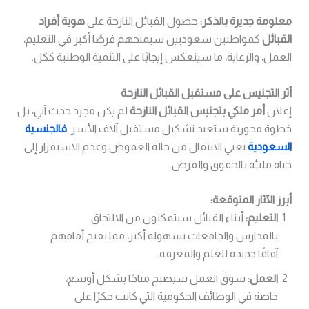
معلومة جديرة بالذكر:
حصول القبائل النازحة على
هوية أفراد
القبائل
كمواطنين سعوديين سيمنحهم فرصًا أكبر في التعليم،
العمل، والرعاية، ما سينعكس إيجابًا على التنمية الوطنية ككل.
أثر التجنيس على مستقبل القبائل النازحة
إعلان
أمر ملكي بتجنيس القبائل النازحة
لم يكن مجرد حدث آني، بل
خطوة محورية ستعيد تشكيل مستقبل آلاف الأسر.
فالجنسية
السعودية
تعني الانتقال من حالة الغموض وعدم الاستقرار إلى
حياة مليئة بالحقوق والفرص.
أبرز الآثار المتوقعة:
التعليم:
أبناء القبائل سيتمكنون من الالتحاق
بالمدارس والجامعات بسهولة أكبر، مما يفتح أمامهم
آفاقًا جديدة للعلم والمعرفة.
العمل:
سوق العمل سيصبح متاحًا بشكل أوسع،
خاصة في الوظائف الحكومية التي كانت حكرًا على