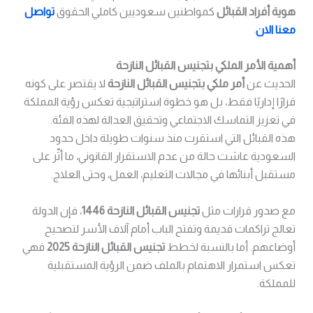
هوية أفراد القبائل
كمواطنين سعوديين كاملي الحقوق
تواصل
معنا الان
.
أهمية الأمر الملكي بتجنيس القبائل النازحة
الحديث عن
أمر ملكي بتجنيس القبائل النازحة
لا يقتصر على كونه
قرارًا إداريًا فقط، بل هو خطوة استراتيجية تعكس رؤية المملكة
في تعزيز التماسك الاجتماعي وتحقيق العدالة لهذه الفئة.
هذه القبائل التي استقرت منذ سنوات طويلة داخل حدود
السعودية عاشت حالة من عدم الاستقرار القانوني، ما أثّر على
مستقبل أبنائها في مجالات التعليم، العمل، وحتى العلاج.
مع صدور قرارات مثل
تجنيس القبائل النازحة 1446
، فإن الدولة
تعالج تراكمات قديمة وتفتح الباب أمام آلاف الأسر لتصحيح
أوضاعهم. أما بالنسبة لخطط
تجنيس القبائل النازحة 2025
فهي
تعكس استمرار الاهتمام بالملف ضمن الرؤية المستقبلية
للمملكة.