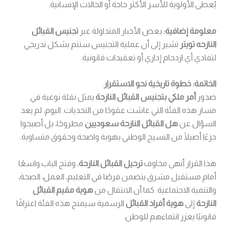
يُعطى الأولوية للأسر الأكثر حاجة أو الحالات الإنسانية.
معلومة إضافية:
بعض الأخبار المتداولة عبر
تجنيس القبائل
النازحه تويتر
تشير إلى أن عملية التجنيس ستتم بشكل تدريجي
لتفادي أي ازدحام إداري أو تعقيدات قانونية.
الخاتمة: خطوة تاريخية نحو الاستقرار
صدور
أمر ملكي بتجنيس القبائل النازحة
يمثل نقلة نوعية في
مسار هذه الفئة التي عاشت عقودًا من التحديات. اليوم، لم يعد
السؤال عن
هل القبائل النازحة سعوديين
مطروحًا، بل أصبحوا
جزءًا أصيلًا من النسيج الوطني بهوية واضحة وحقوق متساوية.
هذا القرار أنهى مخاوف
ترحيل القبائل النازحة
، وفتح الباب واسعًا
أمام مستقبل مشرق يتضمن فرصًا في التعليم، العمل، الصحة،
والتنمية الاجتماعية. كما أن الانتقال من
هوية مقيم القبائل
النازحة
إلى
هوية أفراد القبائل
الرسمية سيمنح هذه الفئة اعترافًا
قانونيًا يعزز انتماءهم للوطن.